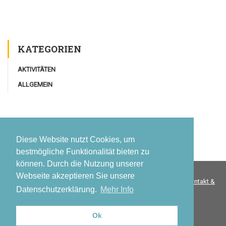
KATEGORIEN
AKTIVITÄTEN
ALLGEMEIN
Diese Website nutzt Cookies, um
bestmögliche Funktionalität bieten zu
können. Durch die Nutzung unserer
Webseite akzeptieren Sie unsere
© 2026 Waldorf Behindertenbetreuung GmbH |
Datenschutz
|
Kontakt &
Datenschutzerklärung.
Mehr Info
Impressum
| Design & Umsetzung -
Sean Grünböck @ studio19
Ok