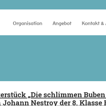
Organisation
Angebot
Kontakt & 
erstück „Die schlimmen Buben
n Johann Nestroy der 8. Klasse