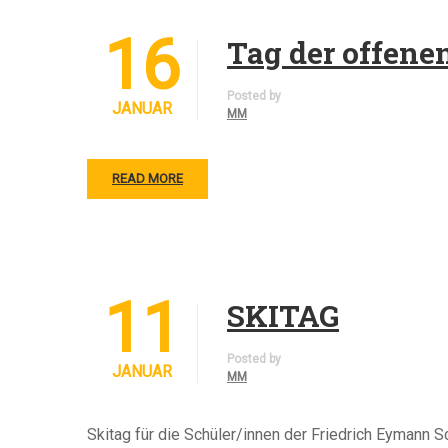
16
Tag der offene
Posted by
JANUAR
MM
READ MORE
11
SKITAG
Posted by
JANUAR
MM
Skitag für die Schüler/innen der Friedrich Eymann S