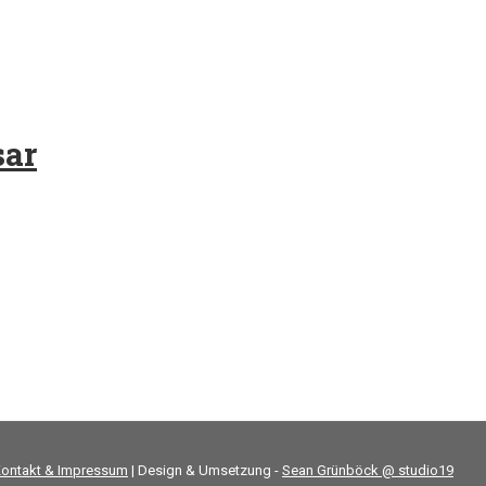
ar
ontakt & Impressum
| Design & Umsetzung -
Sean Grünböck @ studio19