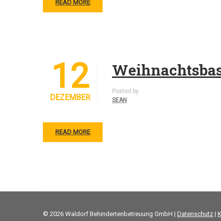
READ MORE
12
Weihnachtsbas
Posted by
DEZEMBER
SEAN
READ MORE
© 2026 Waldorf Behindertenbetreuung GmbH |
Datenschutz
|
K