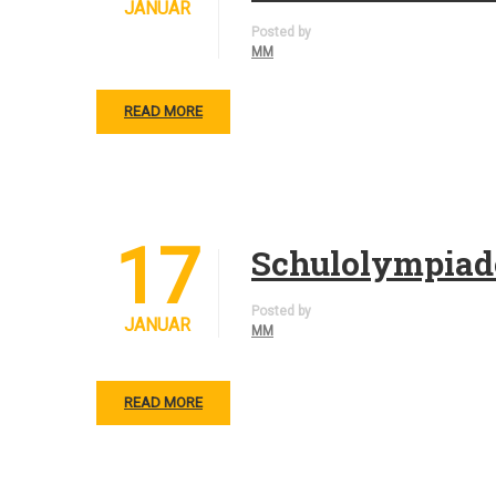
JANUAR
Posted by
MM
READ MORE
17
Schulolympiad
Posted by
JANUAR
MM
READ MORE